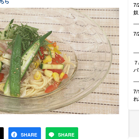
ちら
7
奴
7
７
パ
7
れ
SHARE
SHARE