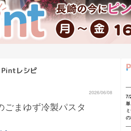
Pintレシピ
2026/06/08
7
単
野菜のごまゆず冷製パスタ
ミ
の