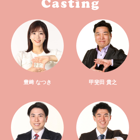
豊﨑 なつき
甲斐田 貴之