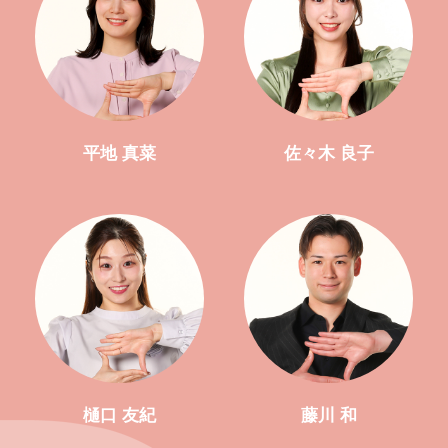
平地 真菜
佐々木 良子
樋口 友紀
藤川 和