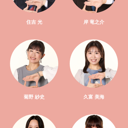
住吉 光
岸 竜之介
菊野 紗史
久富 美海