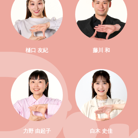
樋口 友紀
藤川 和
力野 由起子
白木 史佳