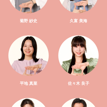
菊野 紗史
久富 美海
平地 真菜
佐々木 良子