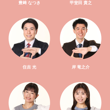
豊﨑 なつき
甲斐田 貴之
住吉 光
岸 竜之介