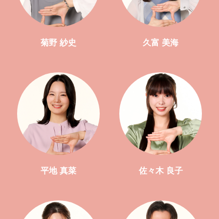
菊野 紗史
久富 美海
平地 真菜
佐々木 良子