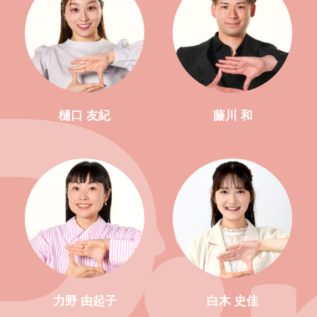
樋口 友紀
藤川 和
力野 由起子
白木 史佳