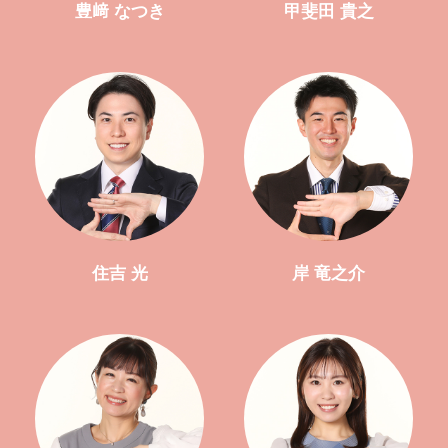
豊﨑 なつき
甲斐田 貴之
住吉 光
岸 竜之介