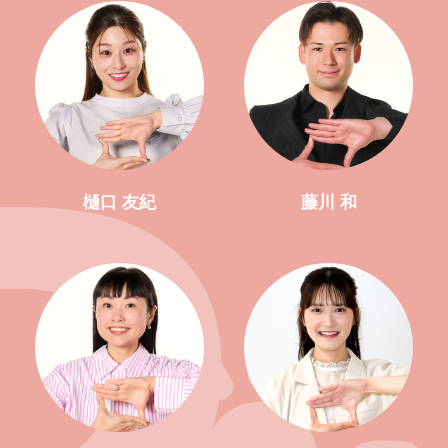
樋口 友紀
藤川 和