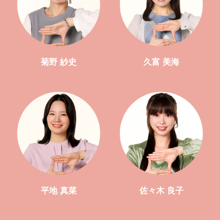
菊野 紗史
久富 美海
平地 真菜
佐々木 良子