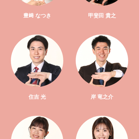
豊﨑 なつき
甲斐田 貴之
住吉 光
岸 竜之介