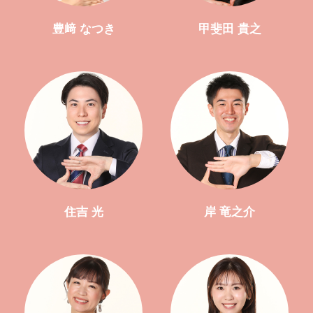
豊﨑 なつき
甲斐田 貴之
住吉 光
岸 竜之介