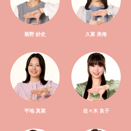
菊野 紗史
久富 美海
平地 真菜
佐々木 良子