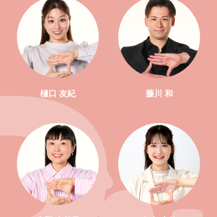
樋口 友紀
藤川 和