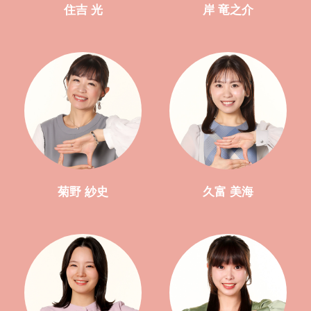
住吉 光
岸 竜之介
菊野 紗史
久富 美海