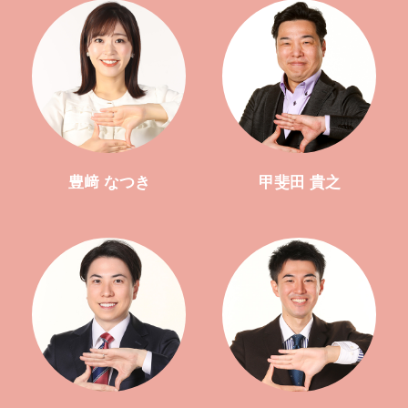
豊﨑 なつき
甲斐田 貴之