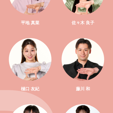
平地 真菜
佐々木 良子
樋口 友紀
藤川 和