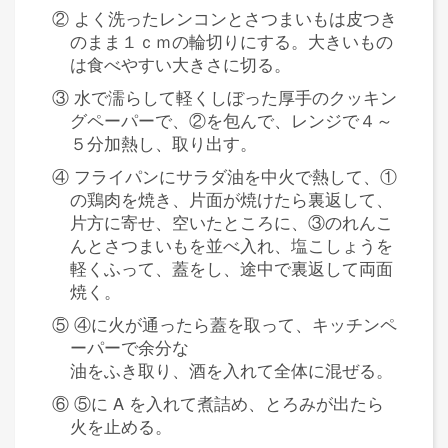
② よく洗ったレンコンとさつまいもは皮つき
のまま１ｃｍの輪切りにする。大きいもの
は食べやすい大きさに切る。
③ 水で濡らして軽くしぼった厚手のクッキン
グペーパーで、②を包んで、レンジで４～
５分加熱し、取り出す。
④ フライパンにサラダ油を中火で熱して、①
の鶏肉を焼き、片面が焼けたら裏返して、
片方に寄せ、空いたところに、③のれんこ
んとさつまいもを並べ入れ、塩こしょうを
軽くふって、蓋をし、途中で裏返して両面
焼く。
⑤ ④に火が通ったら蓋を取って、キッチンペ
ーパーで余分な
油をふき取り、酒を入れて全体に混ぜる。
⑥ ⑤に A を入れて煮詰め、とろみが出たら
火を止める。