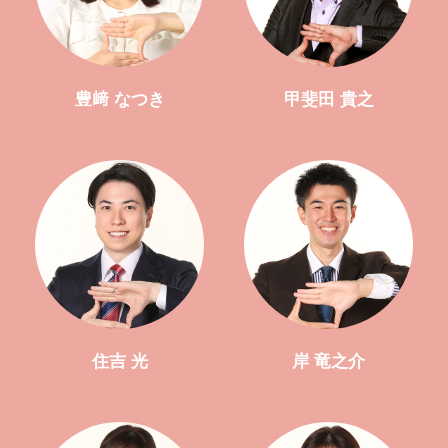
豊﨑 なつき
甲斐田 貴之
住吉 光
岸 竜之介