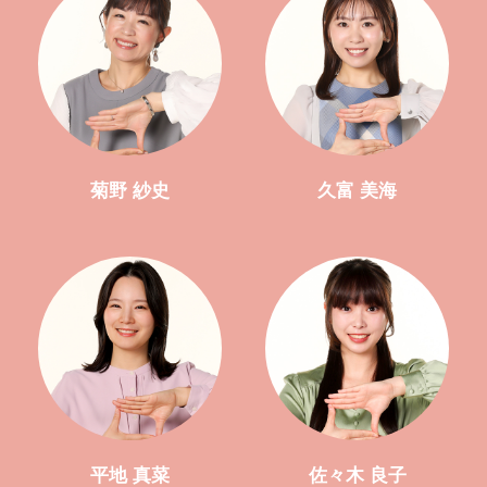
菊野 紗史
久富 美海
平地 真菜
佐々木 良子