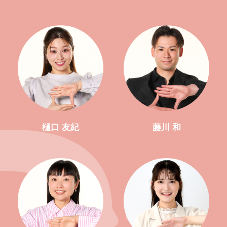
樋口 友紀
藤川 和