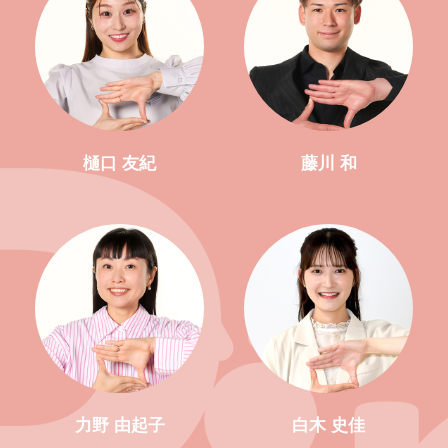
樋口 友紀
藤川 和
力野 由起子
白木 史佳