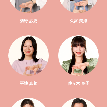
菊野 紗史
久富 美海
平地 真菜
佐々木 良子