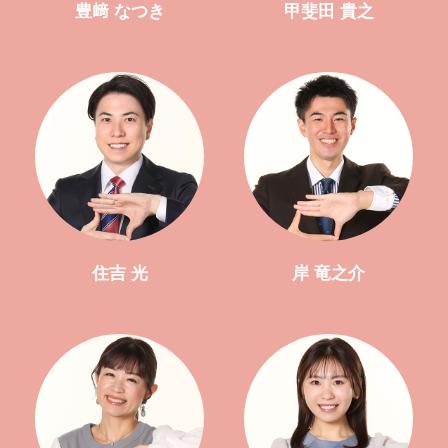
豊﨑 なつき
甲斐田 貴之
住吉 光
岸 竜之介