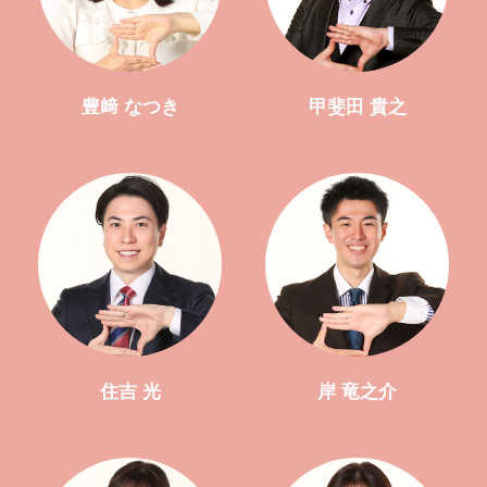
豊﨑 なつき
甲斐田 貴之
住吉 光
岸 竜之介