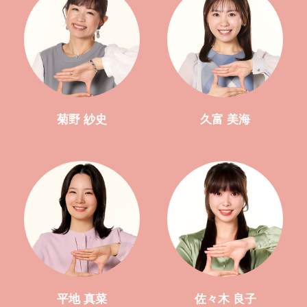
菊野 紗史
久富 美海
平地 真菜
佐々木 良子