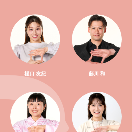
樋口 友紀
藤川 和