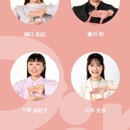
樋口 友紀
藤川 和
力野 由起子
白木 史佳