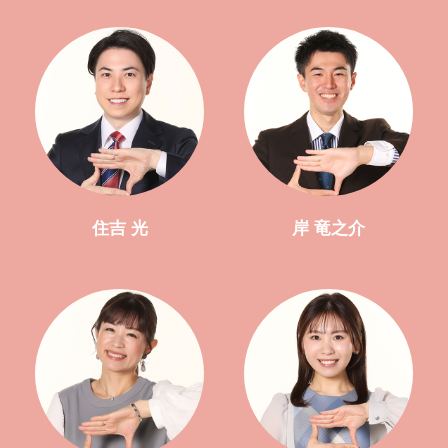
住吉 光
岸 竜之介