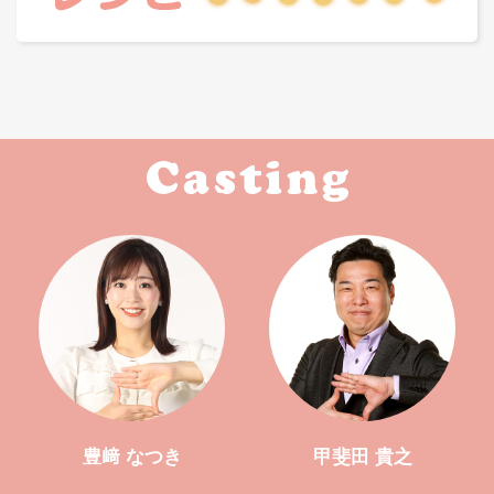
豊﨑 なつき
甲斐田 貴之