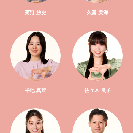
菊野 紗史
久富 美海
平地 真菜
佐々木 良子