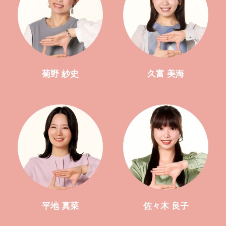
菊野 紗史
久富 美海
平地 真菜
佐々木 良子