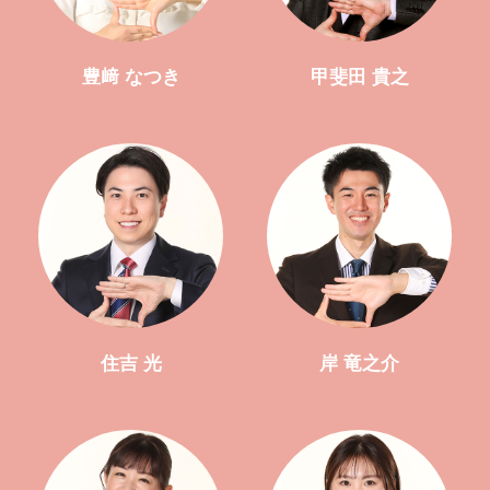
豊﨑 なつき
甲斐田 貴之
住吉 光
岸 竜之介