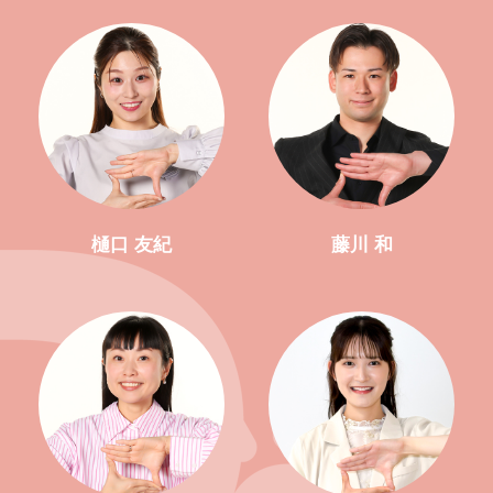
樋口 友紀
藤川 和