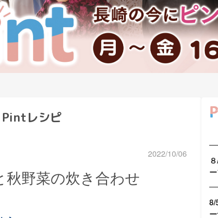
Pintレシピ
2022/10/06
８
ー
麩と秋野菜の炊き合わせ
8
ー