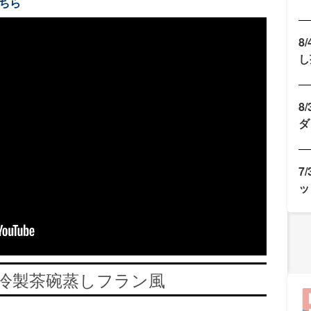
ちら
8
し
8
ダ
7
ッ
冷製茶碗蒸しフラン風