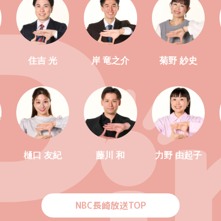
住吉 光
岸 竜之介
菊野 紗史
樋口 友紀
藤川 和
力野 由起子
NBC長崎放送TOP