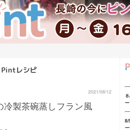
Pintレシピ
2021/08/12
８
ー
瓜の冷製茶碗蒸しフラン風
8
ー