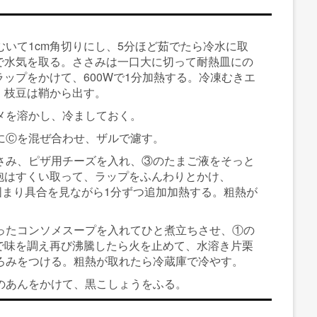
むいて1cm角切りにし、5分ほど茹でたら冷水に取
で水気を取る。ささみは一口大に切って耐熱皿にの
ップをかけて、600Wで1分加熱する。冷凍むきエ
、枝豆は鞘から出す。
メを溶かし、冷ましておく。
にⒸを混ぜ合わせ、ザルで濾す。
さみ、ピザ用チーズを入れ、③のたまご液をそっと
泡はすくい取って、ラップをふんわりとかけ、
し、固まり具合を見ながら1分ずつ追加加熱する。粗熱が
。
ったコンソメスープを入れてひと煮立ちさせ、①の
で味を調え再び沸騰したら火を止めて、水溶き片栗
とろみをつける。粗熱が取れたら冷蔵庫で冷やす。
のあんをかけて、黒こしょうをふる。