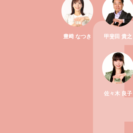
豊﨑 なつき
甲斐田 貴之
佐々木 良子