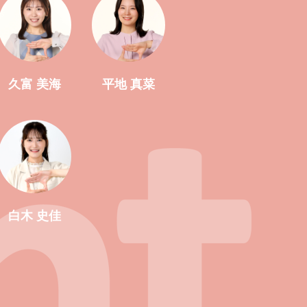
久富 美海
平地 真菜
白木 史佳