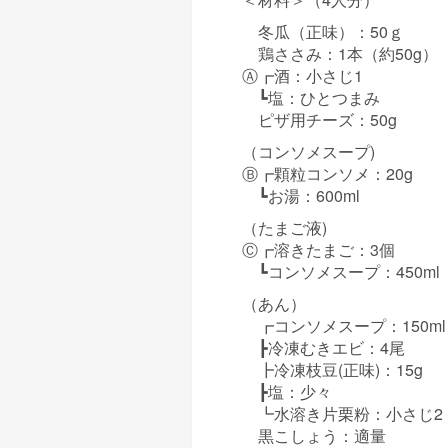
冬瓜（正味）：50ｇ
鶏ささみ：1本（約50g）
Ⓐ┏酒：小さじ1
┗塩：ひとつまみ
ピザ用チーズ：50g
（コンソメスープ)
Ⓑ┏顆粒コンソメ：20g
┗お湯：600ml
（たまご液)
Ⓒ┏溶きたまご：3個
┗コンソメスープ：450ml
（あん）
┏コンソメスープ：150ml
┣冷凍むきエビ：4尾
┣冷凍枝豆(正味)：15g
┣塩：少々
┗水溶き片栗粉：小さじ2
黒こしょう：適量