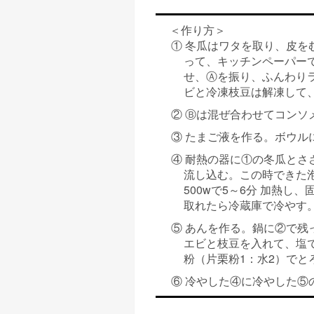
＜作り方＞
① 冬瓜はワタを取り、皮を
って、キッチンペーパー
せ、Ⓐを振り、ふんわりラ
ビと冷凍枝豆は解凍して
② Ⓑは混ぜ合わせてコンソ
③ たまご液を作る。ボウル
④ 耐熱の器に①の冬瓜とさ
流し込む。この時できた
500wで5～6分 加熱
取れたら冷蔵庫で冷やす
⑤ あんを作る。鍋に②で残
エビと枝豆を入れて、塩
粉（片栗粉1：水2）で
⑥ 冷やした④に冷やした⑤