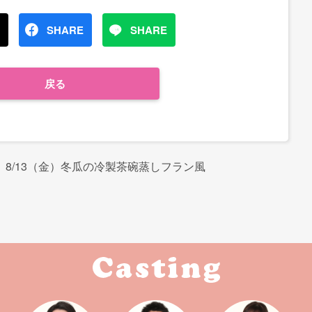
SHARE
SHARE
戻る
8/13（金）冬瓜の冷製茶碗蒸しフラン風