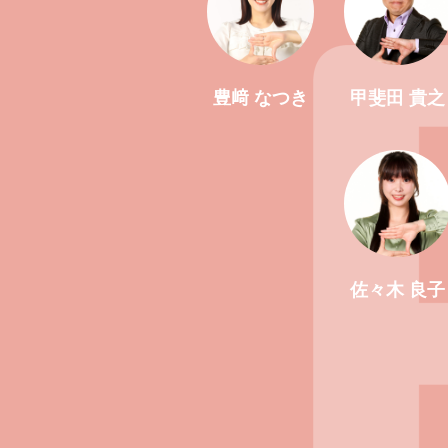
豊﨑 なつき
甲斐田 貴之
佐々木 良子