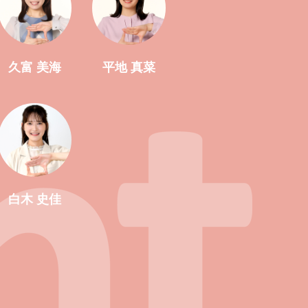
久富 美海
平地 真菜
白木 史佳