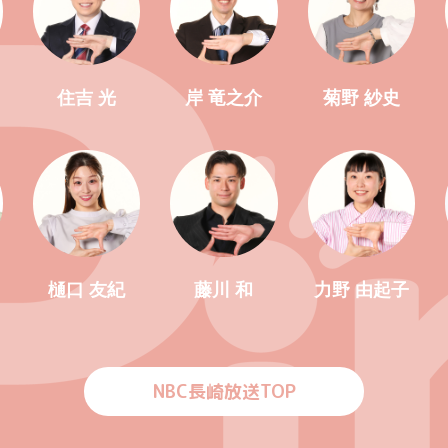
住吉 光
岸 竜之介
菊野 紗史
樋口 友紀
藤川 和
力野 由起子
NBC長崎放送TOP