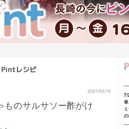
Pintレシピ
2021/03/18
7
単
しゃものサルサソー酢がけ
ミ
の