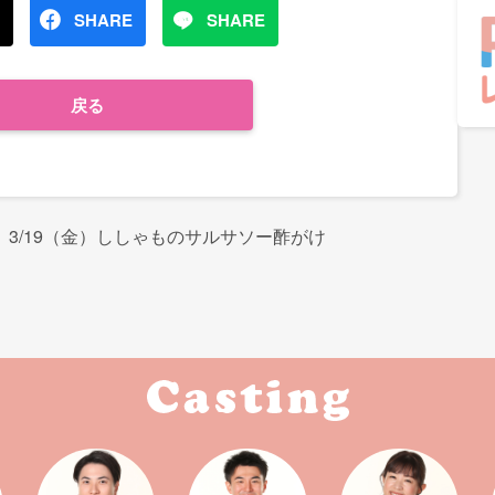
SHARE
SHARE
戻る
3/19（金）ししゃものサルサソー酢がけ