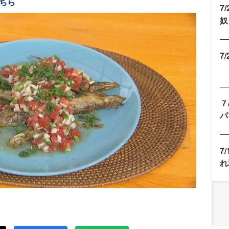
ちら
7
奴
7
７
パ
7
れ