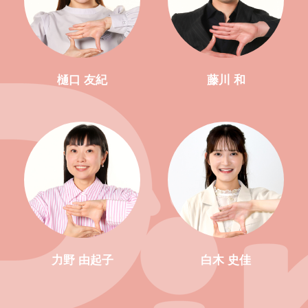
樋口 友紀
藤川 和
力野 由起子
白木 史佳