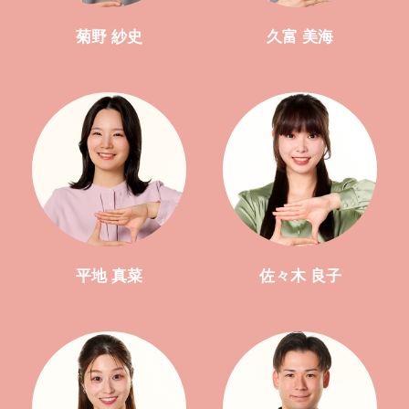
菊野 紗史
久富 美海
平地 真菜
佐々木 良子