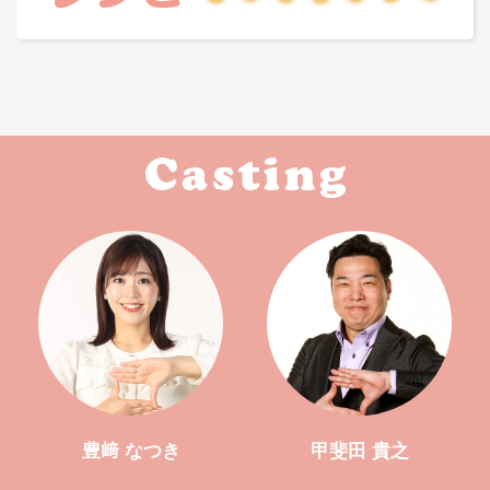
豊﨑 なつき
甲斐田 貴之