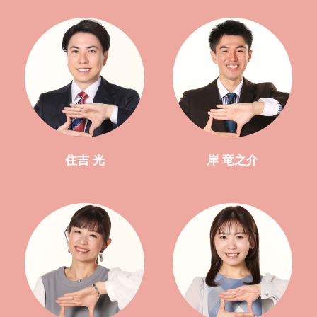
住吉 光
岸 竜之介