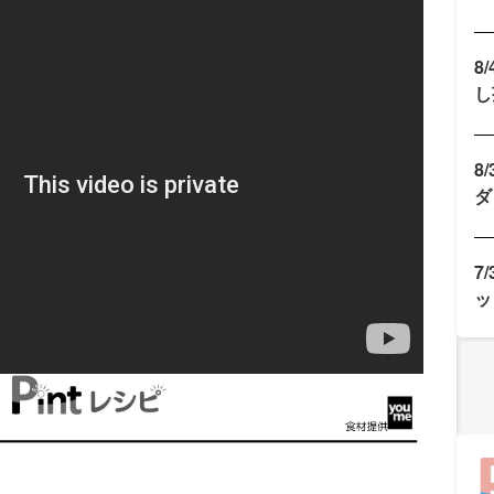
8
し
8
ダ
7
ッ