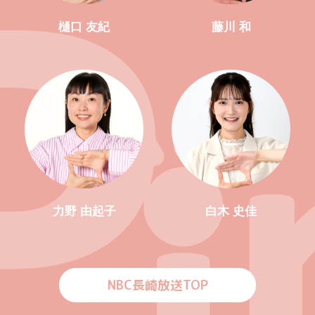
樋口 友紀
藤川 和
力野 由起子
白木 史佳
NBC長崎放送TOP