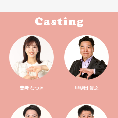
豊﨑 なつき
甲斐田 貴之