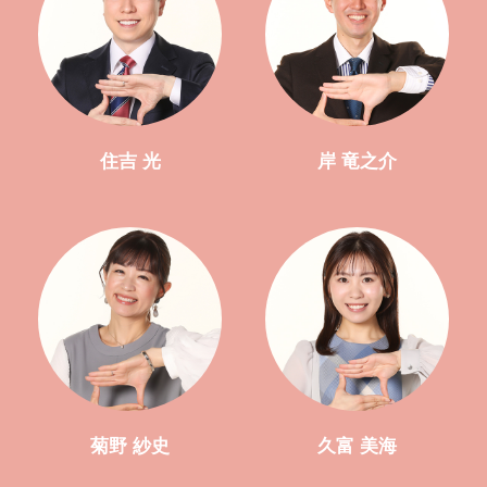
住吉 光
岸 竜之介
菊野 紗史
久富 美海