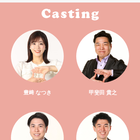
豊﨑 なつき
甲斐田 貴之