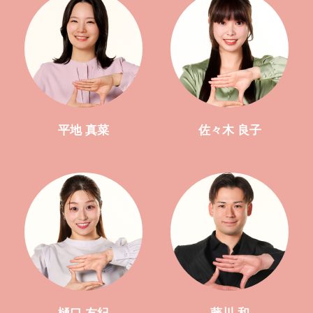
平地 真菜
佐々木 良子
樋口 友紀
藤川 和