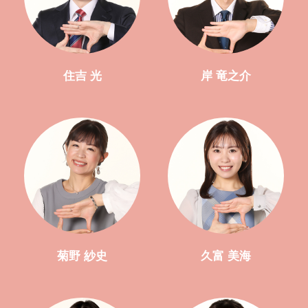
住吉 光
岸 竜之介
菊野 紗史
久富 美海