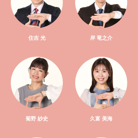
住吉 光
岸 竜之介
菊野 紗史
久富 美海