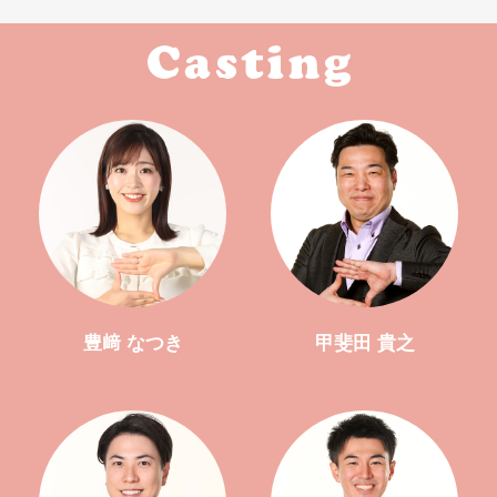
豊﨑 なつき
甲斐田 貴之