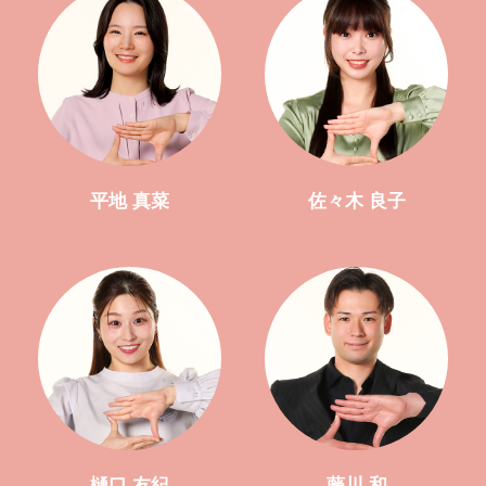
平地 真菜
佐々木 良子
樋口 友紀
藤川 和