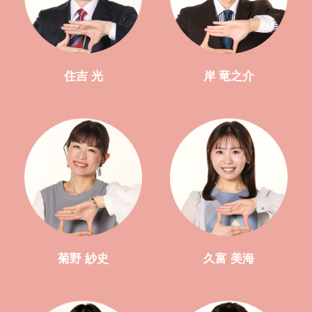
住吉 光
岸 竜之介
菊野 紗史
久富 美海