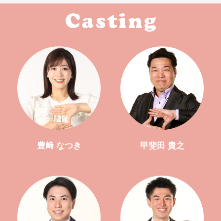
豊﨑 なつき
甲斐田 貴之