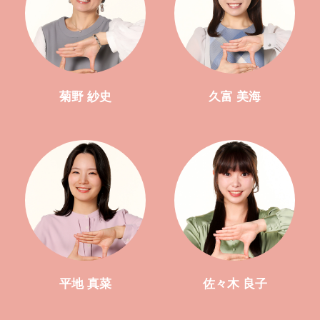
菊野 紗史
久富 美海
平地 真菜
佐々木 良子