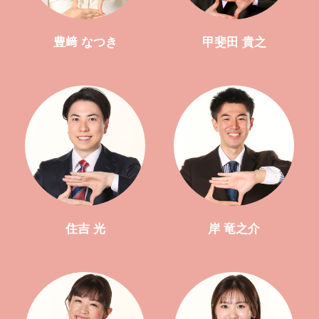
豊﨑 なつき
甲斐田 貴之
住吉 光
岸 竜之介