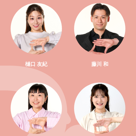
樋口 友紀
藤川 和