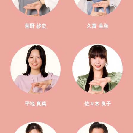
菊野 紗史
久富 美海
平地 真菜
佐々木 良子