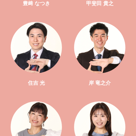
豊﨑 なつき
甲斐田 貴之
住吉 光
岸 竜之介