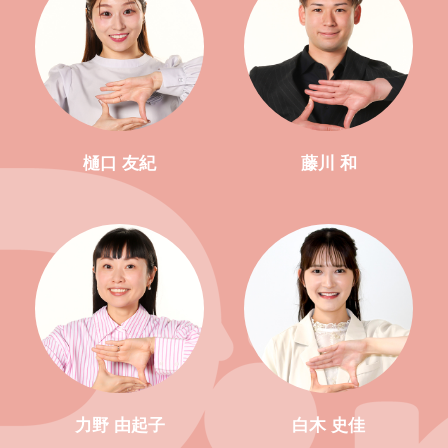
樋口 友紀
藤川 和
力野 由起子
白木 史佳