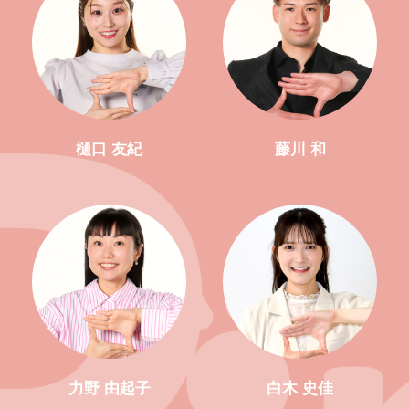
樋口 友紀
藤川 和
力野 由起子
白木 史佳