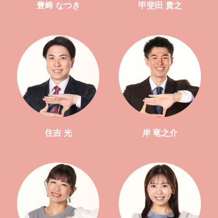
豊﨑 なつき
甲斐田 貴之
住吉 光
岸 竜之介