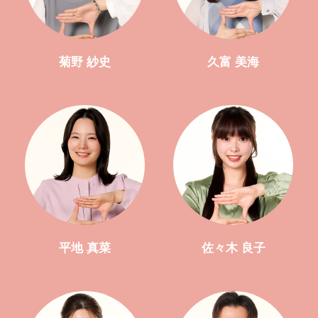
菊野 紗史
久富 美海
平地 真菜
佐々木 良子