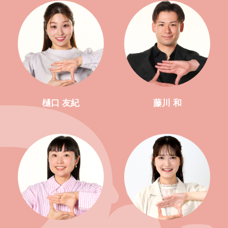
樋口 友紀
藤川 和