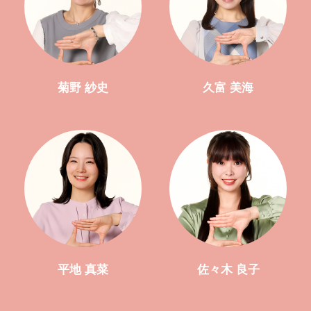
菊野 紗史
久富 美海
平地 真菜
佐々木 良子