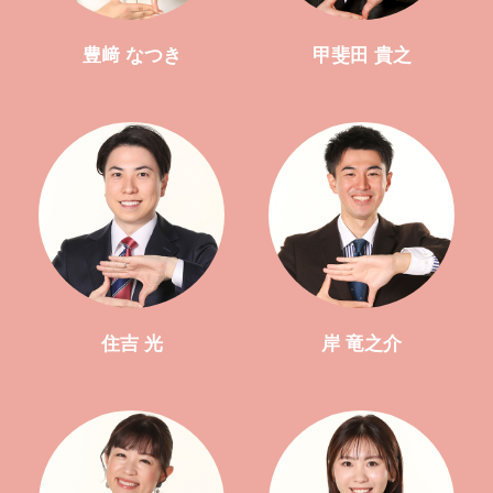
豊﨑 なつき
甲斐田 貴之
住吉 光
岸 竜之介