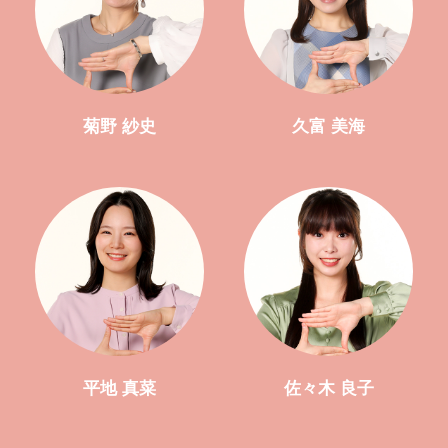
菊野 紗史
久富 美海
平地 真菜
佐々木 良子