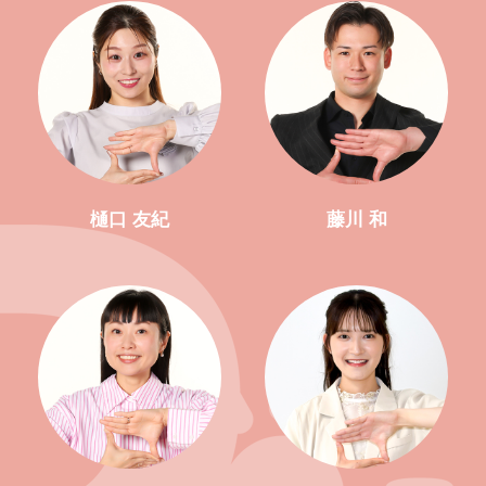
樋口 友紀
藤川 和