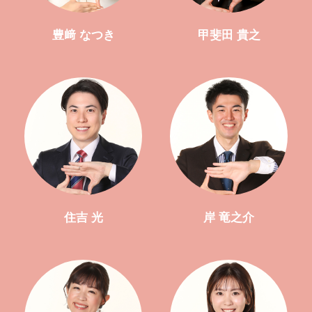
豊﨑 なつき
甲斐田 貴之
住吉 光
岸 竜之介