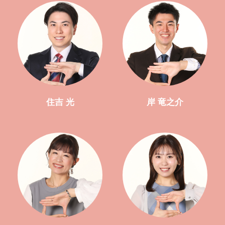
住吉 光
岸 竜之介