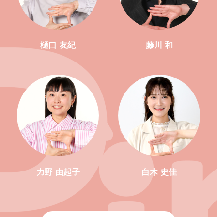
樋口 友紀
藤川 和
力野 由起子
白木 史佳