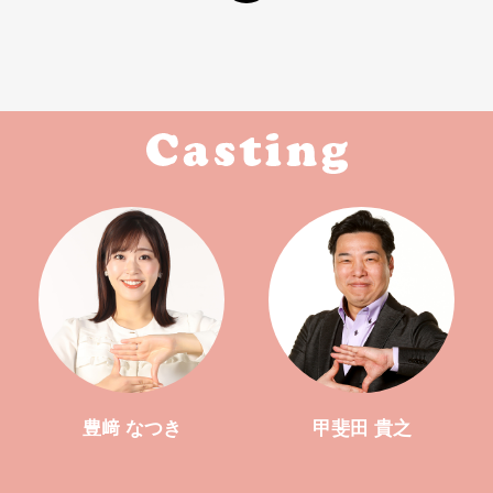
豊﨑 なつき
甲斐田 貴之