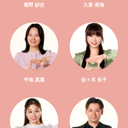
菊野 紗史
久富 美海
平地 真菜
佐々木 良子