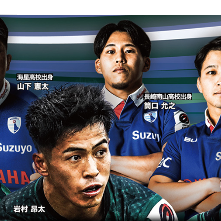
2026年4月4日（土）12日（日）に
ベネックス総合運動公園
かきどまり陸上競技場 に
長崎ラグビーフェスティバル
プレゼンツ
すべてはこどもたちのために」
の協会スローガン
次代を担う中学・高校選抜が
全国の強豪と対戦。
緑のジャージをまとい
EN PRIDE
」
を合言葉に強敵に挑む
長崎の若
熱い声援をお送りください。
ーグワンの試合が
2024年・2025年に続き長崎で
三菱重工相模原ダイナボアーズ
て
が
注目の一戦を場内で観戦ください。