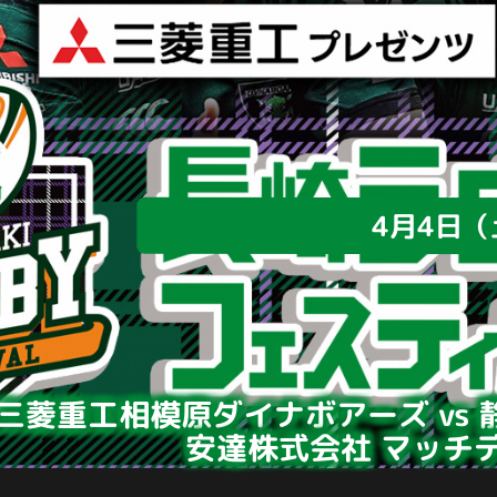
4月4日（
MUFG ONE PARK
（会場：補助競技場）
NTTジャパンラグビー
リーグワン Div.1 第1
三菱重工相模原ダイナボアーズ
vs
安達株式会社 マッチ