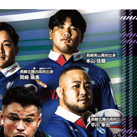
て
」
を開催します。
の下
きラガーに
開催されます。
静岡ブルーレヴズ と対戦します。