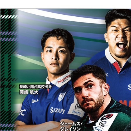
三菱重工
「
「
GRE
「
今年は リ
セカンダリーホストエリアとし