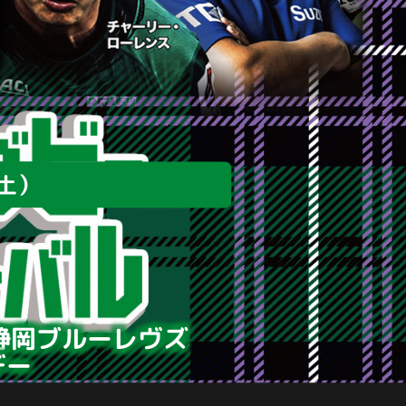
土）
観戦無料
4節
有料試合
静岡ブルーレヴズ
デー