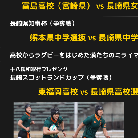
富島高校（宮崎県）
vs
長崎県女
長崎県知事杯
（争奪戦）
熊本県中学選抜
vs
長崎県中
高校からラグビーをはじめた漢たちのミライ
十八親和銀行プレゼンツ
長崎スコットランド
カップ（争奪戦）
東福岡高校
vs
長崎県高校