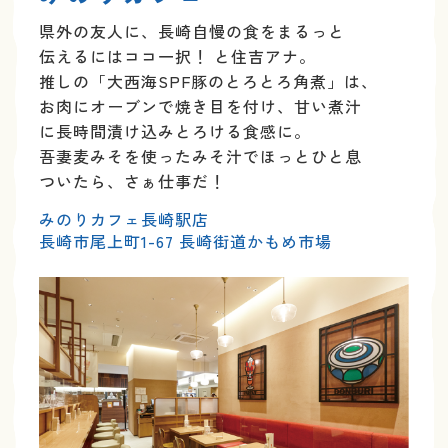
県外の友人に、長崎自慢の食をまるっと
伝えるには
ココ一択！ と住吉アナ。
推しの「大西海SPF豚のとろとろ角煮」は、
お肉に
オーブンで焼き目を付け、甘い煮汁
に長時間漬け込み
とろける食感に。
吾妻麦みそを使ったみそ汁で
ほっとひと息
ついたら、さぁ仕事だ！
みのりカフェ長崎駅店
長崎市尾上町1-67 長崎街道かもめ市場