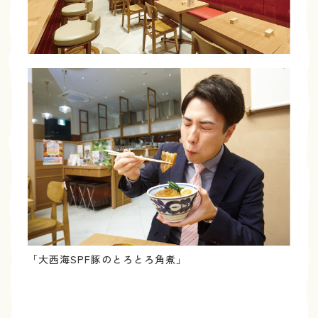
「大西海SPF豚のとろとろ角煮」