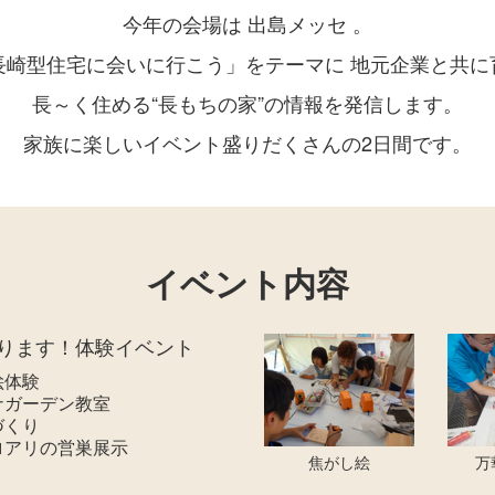
今年の会場は 出島メッセ 。
長崎型住宅に会いに行こう」を
テーマに 地元企業と共に
長～く住める“長もちの家”の
情報を発信します。
家族に楽しいイベント盛りだくさん
の2日間です。
イベント内容
やります！体験イベント
体験
ガーデン教室
くり
アリの営巣展示
焦がし絵
万