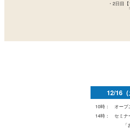
・2日目【
「家族
12/16
10時： オープ
14時： セミナ
「おうちと