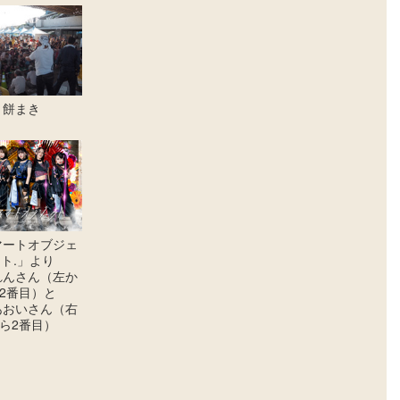
餅まき
マート
オブジェ
ト.」
より
れんさん
（左か
2番目）と
あおいさん
（右
ら2番目）