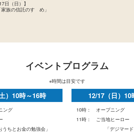
17日（日）】
の信託のすゝめ」
イベントプログラム
※時間は目安です
（土）10時～16時
12/17（日）1
ニング
10時： オープニング
ー
11時： ご当地ヒーロー
お金の勉強会」
「デジマード」