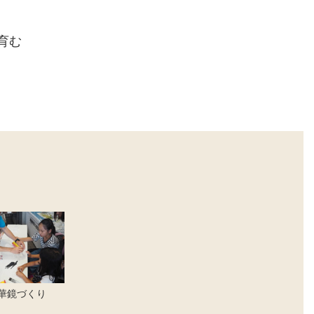
育む
華鏡づくり