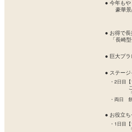
● 今年も
豪華景
（スタ
● お得で
「長崎型
● 巨大プ
● ステー
・2日目【
ご当地
「デジ
・両日 餅
● お役立
・1日目【
「おうち